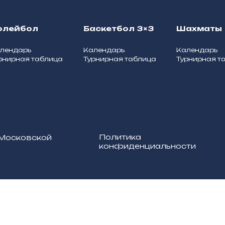
олейбол
Баскетбол 3×3
Шахматы
лендарь
Календарь
Календарь
рнирная таблица
Турнирная таблица
Турнирная т
Политика
 Московской
конфиденциальности