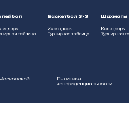
олейбол
Баскетбол 3×3
Шахматы
лендарь
Календарь
Календарь
рнирная таблица
Турнирная таблица
Турнирная т
Политика
 Московской
конфиденциальности