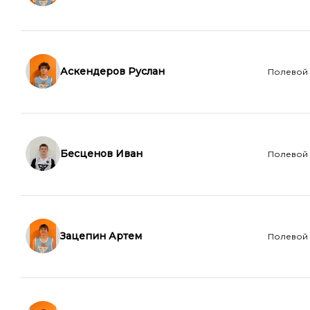
Аскендеров Руслан
Полевой
Бесценов Иван
Полевой
Зацепин Артем
Полевой