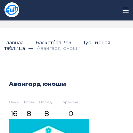
Главная
Баскетбол 3×3
Турнирная
таблица
Авангард юноши
Авангард юноши
Очки
Игры
Победы
Поражения
Разница
16
8
8
0
77