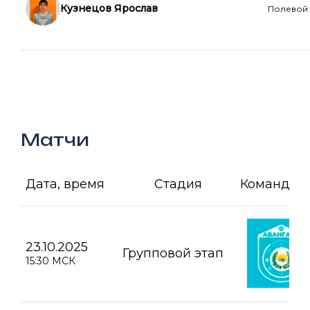
Кузнецов Ярослав
Полевой
Матчи
Дата, время
Стадия
Команда А
23.10.2025
Групповой этап
15:30 МСК