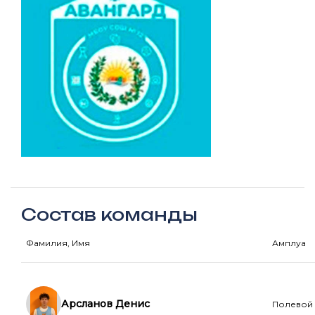
Состав команды
Фамилия, Имя
Амплуа
Арсланов Денис
Полевой