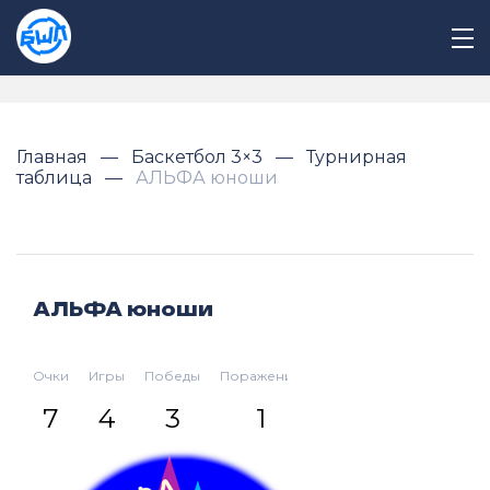
Главная
Баскетбол 3×3
Турнирная
таблица
АЛЬФА юноши
АЛЬФА юноши
Очки
Игры
Победы
Поражения
Разница
7
4
3
1
13