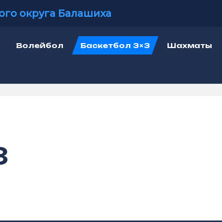
ого округа Балашиха
Волейбол
Баскетбол 3×3
Шахматы
3