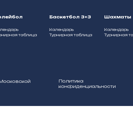
олейбол
Баскетбол 3×3
Шахматы
лендарь
Календарь
Календарь
рнирная таблица
Турнирная таблица
Турнирная т
Политика
 Московской
конфиденциальности